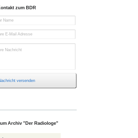
ontakt zum BDR
hr Name
hre E-Mail Adresse
hre Nachricht
Nachricht versenden
um Archiv "Der Radiologe"