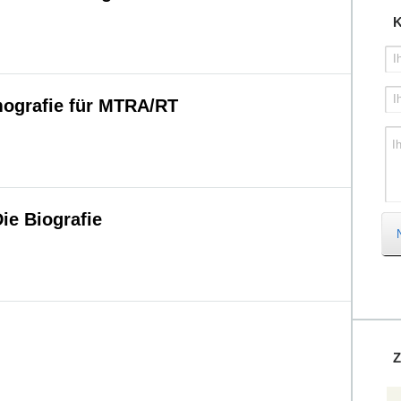
K
I
I
grafie für MTRA/RT
I
e Biografie
Z