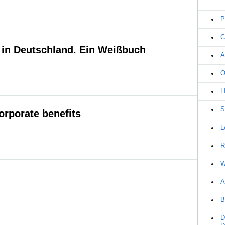
P
C
 in Deutschland. Ein Weißbuch
A
O
L
S
orporate benefits
L
R
W
Ä
B
D