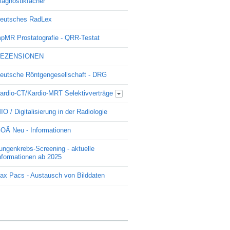
iagnostikfächer
eutsches RadLex
pMR Prostatografie - QRR-Testat
EZENSIONEN
eutsche Röntgengesellschaft - DRG
ardio-CT/Kardio-MRT Selektivverträge
Update Kardio -Selektivvertrag
IO / Digitalisierung in der Radiologie
OÄ Neu - Informationen
ungenkrebs-Screening - aktuelle
nformationen ab 2025
ax Pacs - Austausch von Bilddaten