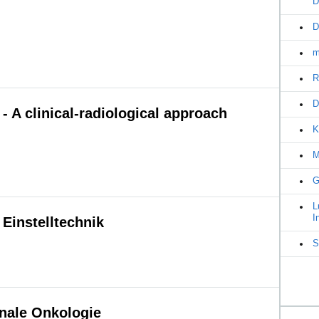
D
D
m
R
D
 A clinical-radiological approach
K
M
G
L
I
Einstelltechnik
S
nale Onkologie