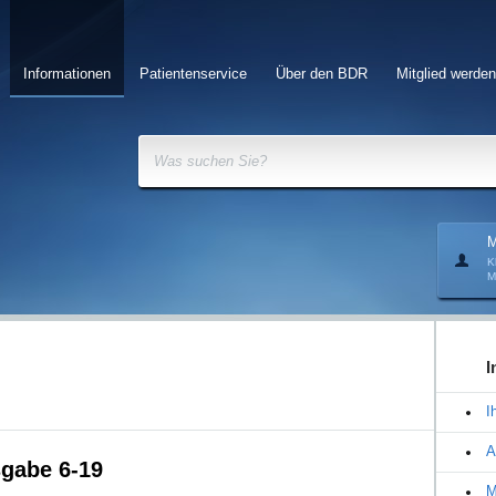
Informationen
Patientenservice
Über den BDR
Mitglied werden
Was suchen Sie?
M
K
M
I
I
A
gabe 6-19
M