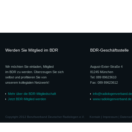
Werden Sie Mitglied im BDR
BDR-Geschäftsstelle
Wir möchten Sie einladen, Mitglied
August-Exter-Straße 4
im BDR zu werden. Überzeugen Sie sich
81245 München
selbst und profitieren Sie von
Tel: 089 89623610
unserem kollegialen Netzwerk!
Fax: 089 89623612
Mehr über die BDR-Mitgliedschaft
info@radiologenverband.de
Jetzt BDR-Mitglied werden
www.radiologenverband.de
Copyright 2012 Berufsverband Deutscher Radiologen e.V.
Kontakt
|
Impressum
|
Datensc