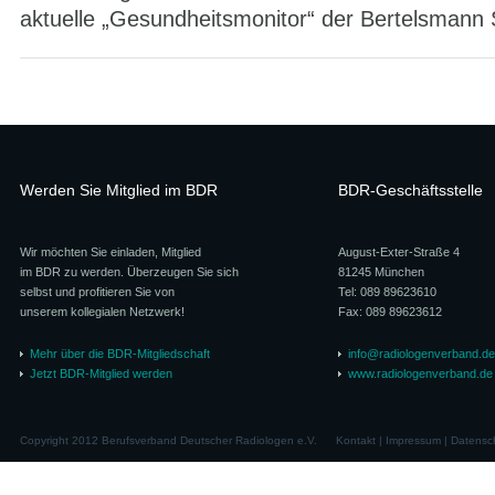
aktuelle „Gesundheitsmonitor“ der Bertelsmann St
Werden Sie Mitglied im BDR
BDR-Geschäftsstelle
Wir möchten Sie einladen, Mitglied
August-Exter-Straße 4
im BDR zu werden. Überzeugen Sie sich
81245 München
selbst und profitieren Sie von
Tel: 089 89623610
unserem kollegialen Netzwerk!
Fax: 089 89623612
Mehr über die BDR-Mitgliedschaft
info@radiologenverband.de
Jetzt BDR-Mitglied werden
www.radiologenverband.de
Copyright 2012 Berufsverband Deutscher Radiologen e.V.
Kontakt
|
Impressum
|
Datensc