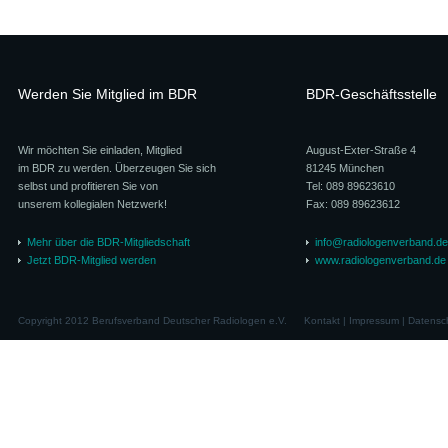
Werden Sie Mitglied im BDR
BDR-Geschäftsstelle
Wir möchten Sie einladen, Mitglied
August-Exter-Straße 4
im BDR zu werden. Überzeugen Sie sich
81245 München
selbst und profitieren Sie von
Tel: 089 89623610
unserem kollegialen Netzwerk!
Fax: 089 89623612
Mehr über die BDR-Mitgliedschaft
info@radiologenverband.de
Jetzt BDR-Mitglied werden
www.radiologenverband.de
Copyright 2012 Berufsverband Deutscher Radiologen e.V.
Kontakt
|
Impressum
|
Datensc