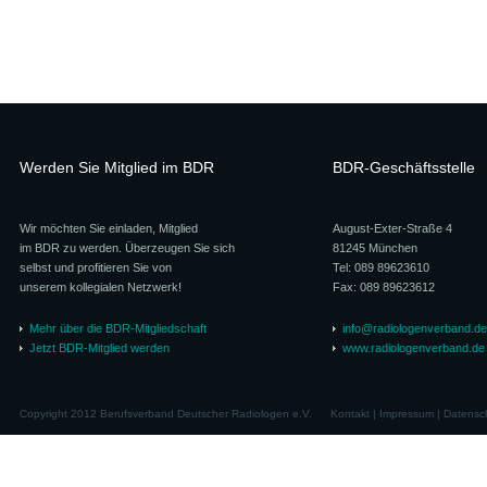
Werden Sie Mitglied im BDR
BDR-Geschäftsstelle
Wir möchten Sie einladen, Mitglied
August-Exter-Straße 4
im BDR zu werden. Überzeugen Sie sich
81245 München
selbst und profitieren Sie von
Tel: 089 89623610
unserem kollegialen Netzwerk!
Fax: 089 89623612
Mehr über die BDR-Mitgliedschaft
info@radiologenverband.de
Jetzt BDR-Mitglied werden
www.radiologenverband.de
Copyright 2012 Berufsverband Deutscher Radiologen e.V.
Kontakt
|
Impressum
|
Datensc