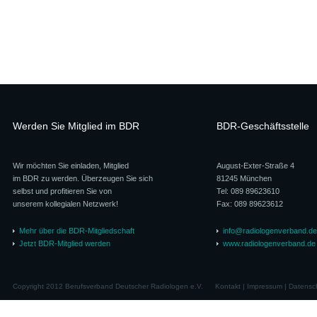
Werden Sie Mitglied im BDR
BDR-Geschäftsstelle
Wir möchten Sie einladen, Mitglied
August-Exter-Straße 4
im BDR zu werden. Überzeugen Sie sich
81245 München
selbst und profitieren Sie von
Tel: 089 89623610
unserem kollegialen Netzwerk!
Fax: 089 89623612
Mehr über die BDR-Mitgliedschaft
info@radiologenverband.de
Jetzt BDR-Mitglied werden
www.radiologenverband.de
Copyright 2012 Berufsverband Deutscher Radiologen e.V.
Kontakt
|
Impressum
|
Datensc