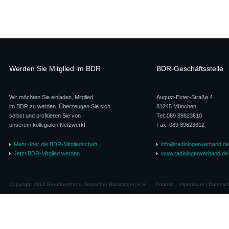
Werden Sie Mitglied im BDR
BDR-Geschäftsstelle
Wir möchten Sie einladen, Mitglied
August-Exter-Straße 4
im BDR zu werden. Überzeugen Sie sich
81245 München
selbst und profitieren Sie von
Tel: 089 89623610
unserem kollegialen Netzwerk!
Fax: 089 89623612
Mehr über die BDR-Mitgliedschaft
info@radiologenverband.de
Jetzt BDR-Mitglied werden
www.radiologenverband.de
Copyright 2012 Berufsverband Deutscher Radiologen e.V.
Kontakt
|
Impressum
|
Datensc