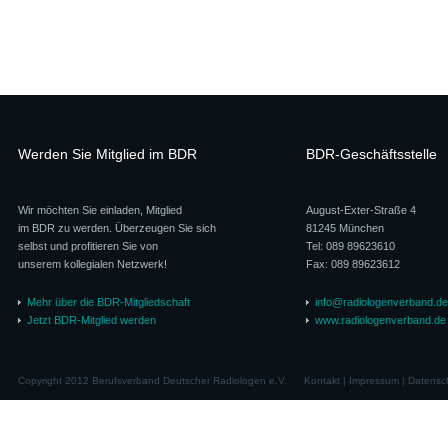
Werden Sie Mitglied im BDR
BDR-Geschäftsstelle
Wir möchten Sie einladen, Mitglied
August-Exter-Straße 4
im BDR zu werden. Überzeugen Sie sich
81245 München
selbst und profitieren Sie von
Tel: 089 89623610
unserem kollegialen Netzwerk!
Fax: 089 89623612
Mehr über die BDR-Mitgliedschaft
info@radiologenverband.de
Jetzt BDR-Mitglied werden
www.radiologenverband.de
Copyright 2012 Berufsverband Deutscher Radiologen e.V.
Kontakt
|
Impressum
|
Datensc