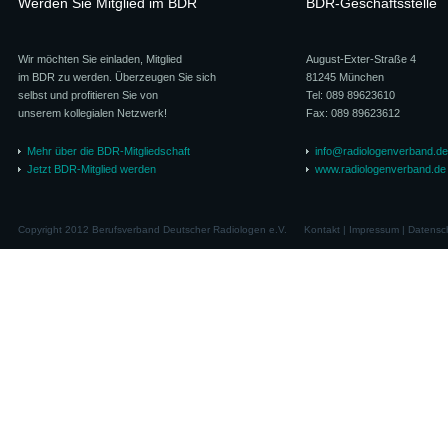
Werden Sie Mitglied im BDR
BDR-Geschäftsstelle
Wir möchten Sie einladen, Mitglied
August-Exter-Straße 4
im BDR zu werden. Überzeugen Sie sich
81245 München
selbst und profitieren Sie von
Tel: 089 89623610
unserem kollegialen Netzwerk!
Fax: 089 89623612
Mehr über die BDR-Mitgliedschaft
info@radiologenverband.de
Jetzt BDR-Mitglied werden
www.radiologenverband.de
Copyright 2012 Berufsverband Deutscher Radiologen e.V.
Kontakt
|
Impressum
|
Datensc