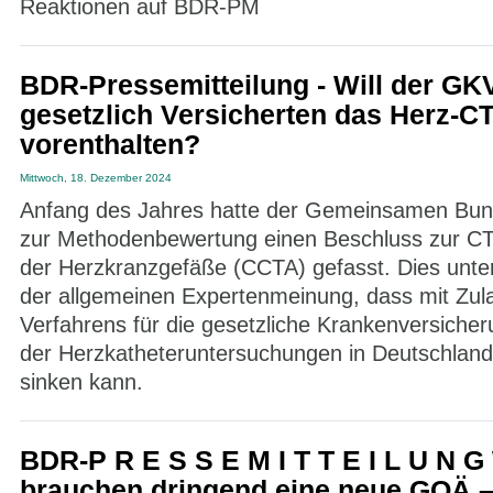
Reaktionen auf BDR-PM
BDR-Pressemitteilung - Will der GK
gesetzlich Versicherten das Herz-C
vorenthalten?
Mittwoch, 18. Dezember 2024
Anfang des Jahres hatte der Gemeinsamen Bu
zur Methodenbewertung einen Beschluss zur CT
der Herzkranzgefäße (CCTA) gefasst. Dies unt
der allgemeinen Expertenmeinung, dass mit Zul
Verfahrens für die gesetzliche Krankenversicher
der Herzkatheteruntersuchungen in Deutschland 
sinken kann.
BDR-P R E S S E M I T T E I L U N G
brauchen dringend eine neue GOÄ – 