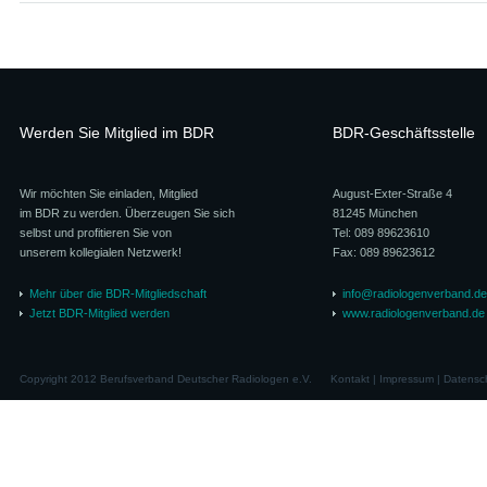
Werden Sie Mitglied im BDR
BDR-Geschäftsstelle
Wir möchten Sie einladen, Mitglied
August-Exter-Straße 4
im BDR zu werden. Überzeugen Sie sich
81245 München
selbst und profitieren Sie von
Tel: 089 89623610
unserem kollegialen Netzwerk!
Fax: 089 89623612
Mehr über die BDR-Mitgliedschaft
info@radiologenverband.de
Jetzt BDR-Mitglied werden
www.radiologenverband.de
Copyright 2012 Berufsverband Deutscher Radiologen e.V.
Kontakt
|
Impressum
|
Datensc