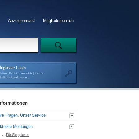
Anzeigenmarkt
Mitgliederbereich
itglieder-Login
licken Sie hier, um sich jetzt als
itglied einzuloggen.
nformationen
hre Fragen. Unser Service
Recht
ktuelle Meldungen
Personalbemessung
Für Sie gelesen
Praxisführung und -bewertung