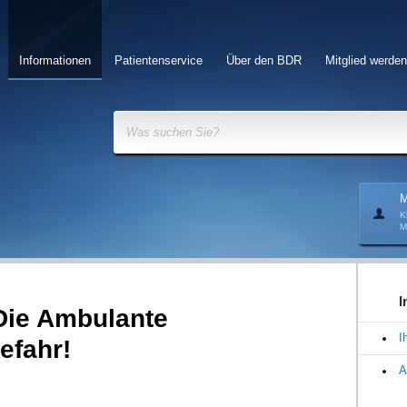
Informationen
Patientenservice
Über den BDR
Mitglied werden
Was suchen Sie?
M
K
M
I
Die Ambulante
I
efahr!
A