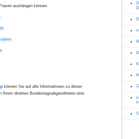
D
en Praxen aushängen können.
D
.
D
ht.
m
roblem.
R
t.
D
K
M
G
pp
können Sie auf alle Informationen zu dieser
ch Ihrem direkten Bundestagsabgeordneten eine
L
I
S