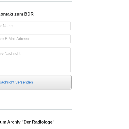
ontakt zum BDR
hr Name
hre E-Mail Adresse
hre Nachricht
Nachricht versenden
um Archiv "Der Radiologe"