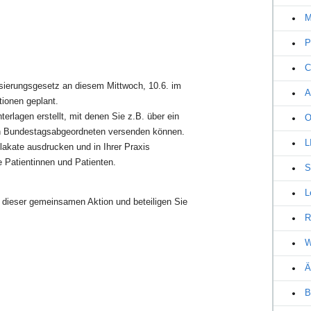
M
P
C
sierungsgesetz an diesem Mittwoch, 10.6. im
A
tionen geplant.
agen erstellt, mit denen Sie z.B. über ein
O
len Bundestagsabgeordneten versenden können.
L
akate ausdrucken und in Ihrer Praxis
e Patientinnen und Patienten.
S
L
il dieser gemeinsamen Aktion und beteiligen Sie
R
W
Ä
B