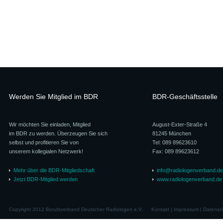
Werden Sie Mitglied im BDR
BDR-Geschäftsstelle
Wir möchten Sie einladen, Mitglied
August-Exter-Straße 4
im BDR zu werden. Überzeugen Sie sich
81245 München
selbst und profitieren Sie von
Tel: 089 89623610
unserem kollegialen Netzwerk!
Fax: 089 89623612
Mehr über die BDR-Mitgliedschaft
info@radiologenverband.de
Jetzt BDR-Mitglied werden
www.radiologenverband.de
Copyright 2012 Berufsverband Deutscher Radiologen e.V.
Kontakt
|
Impressum
|
Datensc