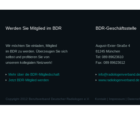
Werden Sie Mitglied im BDR
BDR-Geschäftsstelle
Wir möchten Sie einladen, Mitglied
August-Exter-Straße 4
im BDR zu werden. Überzeugen Sie sich
81245 München
selbst und profitieren Sie von
Tel: 089 89623610
unserem kollegialen Netzwerk!
Fax: 089 89623612
Mehr über die BDR-Mitgliedschaft
info@radiologenverband.de
Jetzt BDR-Mitglied werden
www.radiologenverband.de
Copyright 2012 Berufsverband Deutscher Radiologen e.V.
Kontakt
|
Impressum
|
Datensc