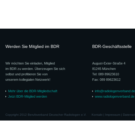
Werden Sie Mitglied im BDR
BDR-Geschäftsstelle
Wir möchten Sie einladen, Mitglied
August-Exter-Straße 4
im BDR zu werden. Überzeugen Sie sich
81245 München
selbst und profitieren Sie von
Tel: 089 89623610
unserem kollegialen Netzwerk!
Fax: 089 89623612
Mehr über die BDR-Mitgliedschaft
info@radiologenverband.de
Jetzt BDR-Mitglied werden
www.radiologenverband.de
Copyright 2012 Berufsverband Deutscher Radiologen e.V.
Kontakt
|
Impressum
|
Datensc