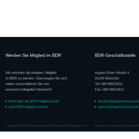
Werden Sie Mitglied im BDR
BDR-Geschäftsstelle
Wir möchten Sie einladen, Mitglied
August-Exter-Straße 4
im BDR zu werden. Überzeugen Sie sich
81245 München
selbst und profitieren Sie von
Tel: 089 89623610
unserem kollegialen Netzwerk!
Fax: 089 89623612
Mehr über die BDR-Mitgliedschaft
info@radiologenverband.de
Jetzt BDR-Mitglied werden
www.radiologenverband.de
Copyright 2012 Berufsverband Deutscher Radiologen e.V.
Kontakt
|
Impressum
|
Datensc