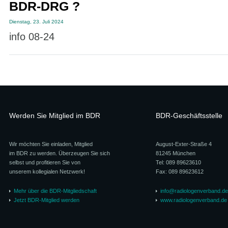
BDR-DRG ?
Dienstag, 23. Juli 2024
info 08-24
Werden Sie Mitglied im BDR
BDR-Geschäftsstelle
Wir möchten Sie einladen, Mitglied
August-Exter-Straße 4
im BDR zu werden. Überzeugen Sie sich
81245 München
selbst und profitieren Sie von
Tel: 089 89623610
unserem kollegialen Netzwerk!
Fax: 089 89623612
Mehr über die BDR-Mitgliedschaft
info@radiologenverband.de
Jetzt BDR-Mitglied werden
www.radiologenverband.de