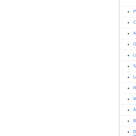
P
C
A
O
L
S
L
R
W
Ä
B
D