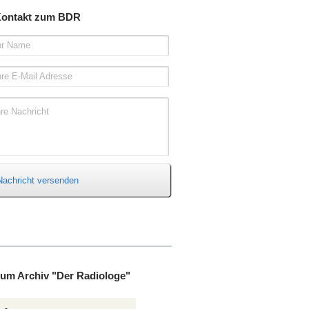
ontakt zum BDR
hr Name
hre E-Mail Adresse
hre Nachricht
Nachricht versenden
um Archiv "Der Radiologe"