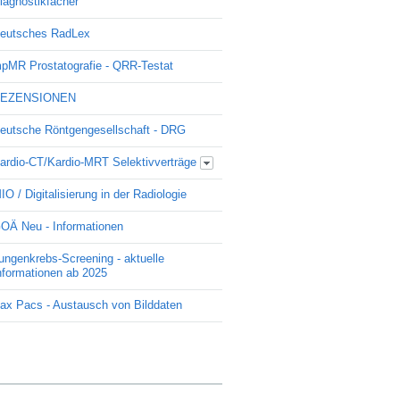
iagnostikfächer
eutsches RadLex
pMR Prostatografie - QRR-Testat
EZENSIONEN
eutsche Röntgengesellschaft - DRG
ardio-CT/Kardio-MRT Selektivverträge
Update Kardio -Selektivvertrag
IO / Digitalisierung in der Radiologie
OÄ Neu - Informationen
ungenkrebs-Screening - aktuelle
nformationen ab 2025
ax Pacs - Austausch von Bilddaten