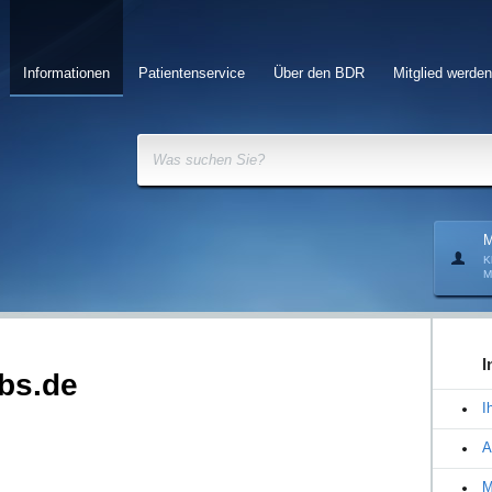
Informationen
Patientenservice
Über den BDR
Mitglied werden
Was suchen Sie?
M
K
M
I
bs.de
I
A
M