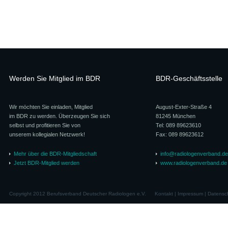
Werden Sie Mitglied im BDR
BDR-Geschäftsstelle
Wir möchten Sie einladen, Mitglied
August-Exter-Straße 4
im BDR zu werden. Überzeugen Sie sich
81245 München
selbst und profitieren Sie von
Tel: 089 89623610
unserem kollegialen Netzwerk!
Fax: 089 89623612
Mehr über die BDR-Mitgliedschaft
info@radiologenverband.de
Jetzt BDR-Mitglied werden
www.radiologenverband.de
Copyright 2012 Berufsverband Deutscher Radiologen e.V.
Kontakt
|
Impressum
|
Datensc