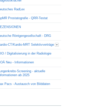
iagnostikfächer
eutsches RadLex
pMR Prostatografie - QRR-Testat
EZENSIONEN
eutsche Röntgengesellschaft - DRG
ardio-CT/Kardio-MRT Selektivverträge
Update Kardio -Selektivvertrag
IO / Digitalisierung in der Radiologie
OÄ Neu - Informationen
ungenkrebs-Screening - aktuelle
nformationen ab 2025
ax Pacs - Austausch von Bilddaten