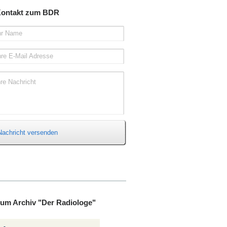
ontakt zum BDR
hr Name
hre E-Mail Adresse
hre Nachricht
Nachricht versenden
um Archiv "Der Radiologe"