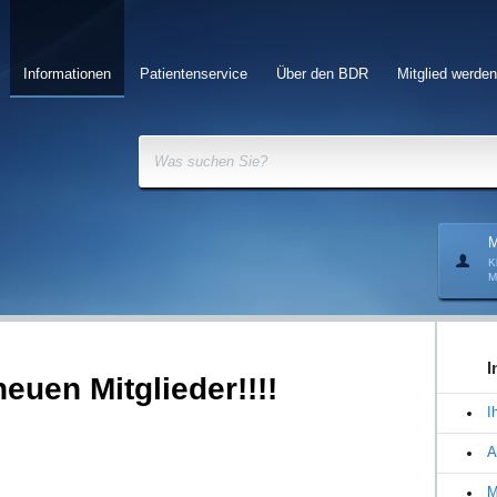
Informationen
Patientenservice
Über den BDR
Mitglied werden
Was suchen Sie?
M
K
M
I
euen Mitglieder!!!!
I
A
M