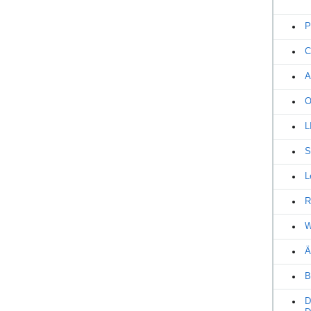
P
C
A
O
L
S
L
R
W
Ä
B
D