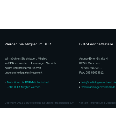
Werden Sie Mitglied im BDR
BDR-Geschäftsstelle
Wir möchten Sie einladen, Mitglied
August-Exter-Straße 4
im BDR zu werden. Überzeugen Sie sich
81245 München
selbst und profitieren Sie von
Tel: 089 89623610
unserem kollegialen Netzwerk!
Fax: 089 89623612
Mehr über die BDR-Mitgliedschaft
info@radiologenverband.de
Jetzt BDR-Mitglied werden
www.radiologenverband.de
Copyright 2012 Berufsverband Deutscher Radiologen e.V.
Kontakt
|
Impressum
|
Datensc