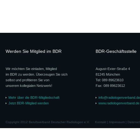
Werden Sie Mitglied im BDR
BDR-Geschäftsstelle
Wir möchten Sie einladen, Mitglied
August-Exter-Straße 4
im BDR zu werden. Überzeugen Sie sich
81245 München
selbst und profitieren Sie von
Tel: 089 89623610
unserem kollegialen Netzwerk!
Fax: 089 89623612
Mehr über die BDR-Mitgliedschaft
info@radiologenverband.de
Jetzt BDR-Mitglied werden
www.radiologenverband.de
Copyright 2012 Berufsverband Deutscher Radiologen e.V.
Kontakt
|
Impressum
|
Datensc