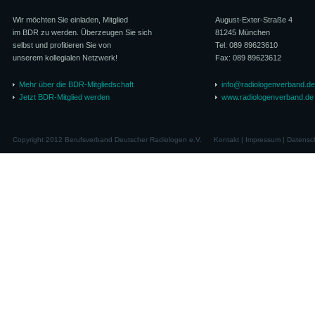
Wir möchten Sie einladen, Mitglied
August-Exter-Straße 4
im BDR zu werden. Überzeugen Sie sich
81245 München
selbst und profitieren Sie von
Tel: 089 89623610
unserem kollegialen Netzwerk!
Fax: 089 89623612
Mehr über die BDR-Mitgliedschaft
info@radiologenverband.de
Jetzt BDR-Mitglied werden
www.radiologenverband.de
Copyright 2012 Berufsverband Deutscher Radiologen e.V.
Kontakt
|
Impressum
|
Datensc