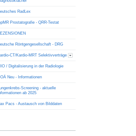
iagnostikfächer
eutsches RadLex
pMR Prostatografie - QRR-Testat
EZENSIONEN
eutsche Röntgengesellschaft - DRG
ardio-CT/Kardio-MRT Selektivverträge
Update Kardio -Selektivvertrag
IO / Digitalisierung in der Radiologie
OÄ Neu - Informationen
ungenkrebs-Screening - aktuelle
nformationen ab 2025
ax Pacs - Austausch von Bilddaten