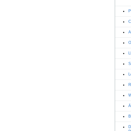
P
C
A
O
L
S
L
R
W
Ä
B
D