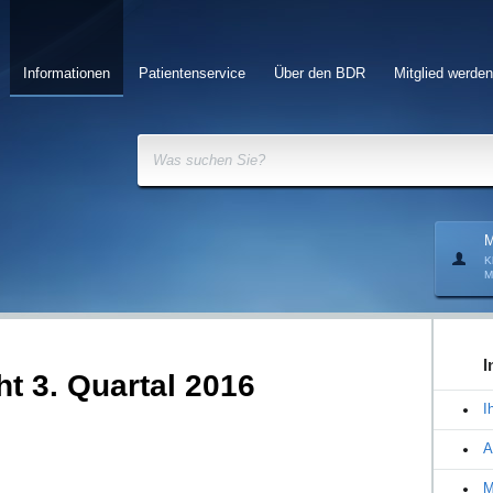
Informationen
Patientenservice
Über den BDR
Mitglied werden
Was suchen Sie?
M
K
M
I
t 3. Quartal 2016
I
A
M