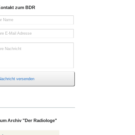
ontakt zum BDR
hr Name
hre E-Mail Adresse
hre Nachricht
Nachricht versenden
um Archiv "Der Radiologe"