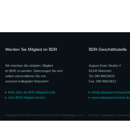
Werden Sie Mitglied im BDR
BDR-Geschäftsstelle
Wir möchten Sie einladen, Mitglied
August-Exter-Straße 4
im BDR zu werden. Überzeugen Sie sich
81245 München
selbst und profitieren Sie von
Tel: 089 89623610
unserem kollegialen Netzwerk!
Fax: 089 89623612
Mehr über die BDR-Mitgliedschaft
info@radiologenverband.de
Jetzt BDR-Mitglied werden
www.radiologenverband.de
Copyright 2012 Berufsverband Deutscher Radiologen e.V.
Kontakt
|
Impressum
|
Datensc