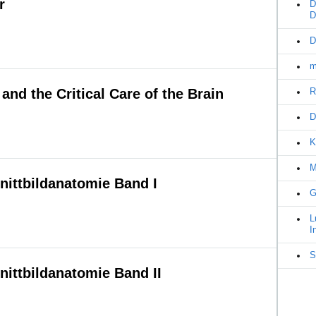
r
D
D
D
m
d the Critical Care of the Brain
R
D
K
M
ittbildanatomie Band I
G
L
I
S
ittbildanatomie Band II