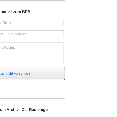
ontakt zum BDR
hr Name
hre E-Mail Adresse
hre Nachricht
Nachricht versenden
um Archiv "Der Radiologe"