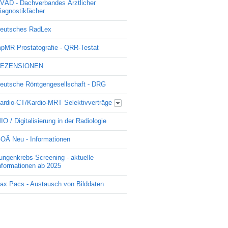
VÄD - Dachverbandes Ärztlicher
iagnostikfächer
eutsches RadLex
pMR Prostatografie - QRR-Testat
EZENSIONEN
eutsche Röntgengesellschaft - DRG
ardio-CT/Kardio-MRT Selektivverträge
Update Kardio -Selektivvertrag
IO / Digitalisierung in der Radiologie
OÄ Neu - Informationen
ungenkrebs-Screening - aktuelle
nformationen ab 2025
ax Pacs - Austausch von Bilddaten