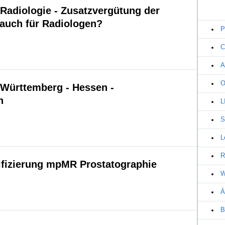
adiologie - Zusatzvergütung der
auch für Radiologen?
P
C
A
O
Württemberg - Hessen -
n
L
S
L
R
tifizierung mpMR Prostatographie
W
Ä
B