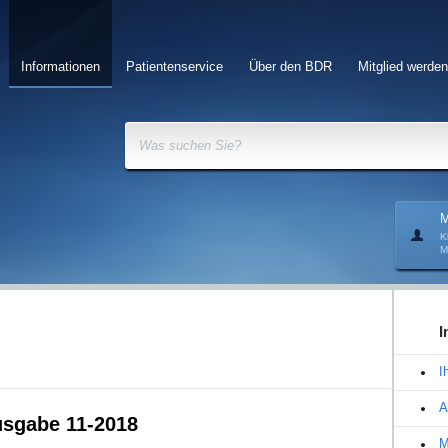
Informationen
Patientenservice
Über den BDR
Mitglied werden
Was suchen Sie?
M
K
M
I
I
A
usgabe 11-2018
M