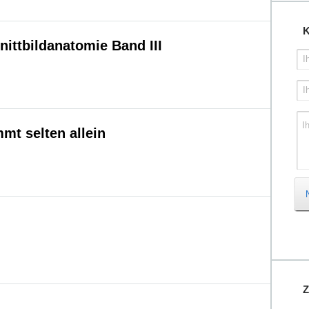
K
ittbildanatomie Band III
I
I
I
t selten allein
Z