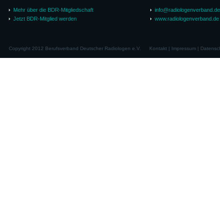
Mehr über die BDR-Mitgliedschaft
info@radiologenverband.de
Jetzt BDR-Mitglied werden
www.radiologenverband.de
Copyright 2012 Berufsverband Deutscher Radiologen e.V.
Kontakt
|
Impressum
|
Datensc