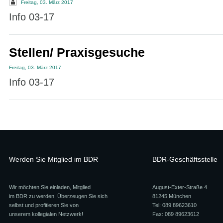
Freitag, 03. März 2017
Info 03-17
Stellen/ Praxisgesuche
Freitag, 03. März 2017
Info 03-17
Werden Sie Mitglied im BDR
BDR-Geschäftsstelle
Wir möchten Sie einladen, Mitglied
August-Exter-Straße 4
im BDR zu werden. Überzeugen Sie sich
81245 München
selbst und profitieren Sie von
Tel: 089 89623610
unserem kollegialen Netzwerk!
Fax: 089 89623612