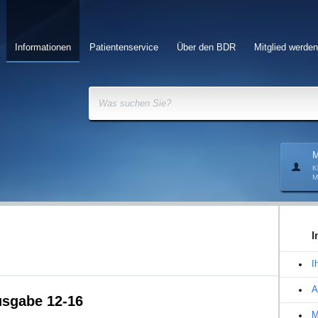
Informationen
Patientenservice
Über den BDR
Mitglied werden
Was suchen Sie?
M
K
M
I
I
A
usgabe 12-16
M