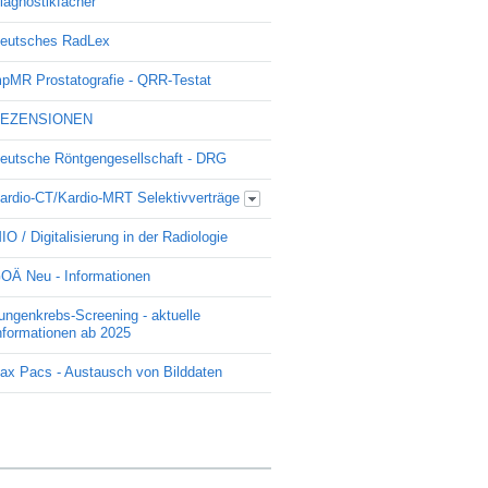
iagnostikfächer
eutsches RadLex
pMR Prostatografie - QRR-Testat
EZENSIONEN
eutsche Röntgengesellschaft - DRG
ardio-CT/Kardio-MRT Selektivverträge
Update Kardio -Selektivvertrag
IO / Digitalisierung in der Radiologie
OÄ Neu - Informationen
ungenkrebs-Screening - aktuelle
nformationen ab 2025
ax Pacs - Austausch von Bilddaten