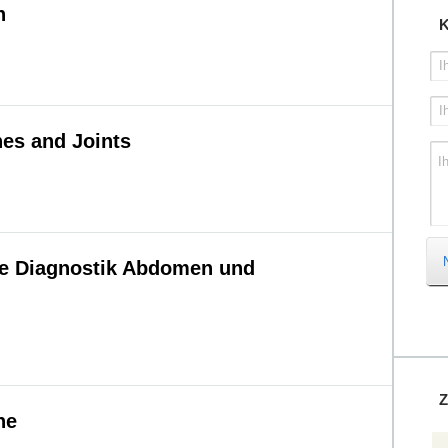
n
K
I
I
es and Joints
I
e Diagnostik Abdomen und
Z
he