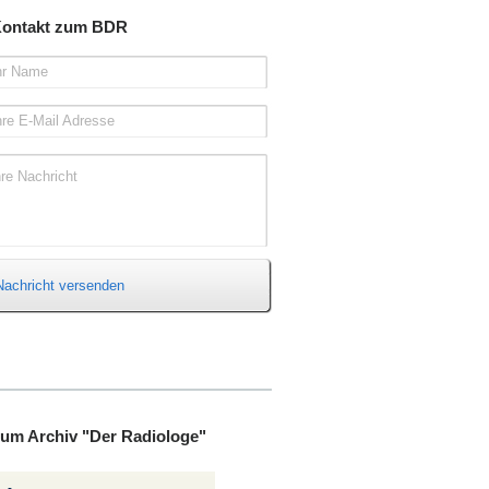
ontakt zum BDR
hr Name
hre E-Mail Adresse
hre Nachricht
Nachricht versenden
um Archiv "Der Radiologe"