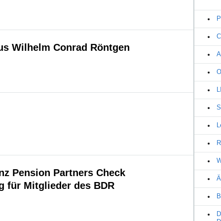
P
C
us Wilhelm Conrad Röntgen
A
O
L
S
L
R
W
anz Pension Partners Check
Ä
g für Mitglieder des BDR
B
D