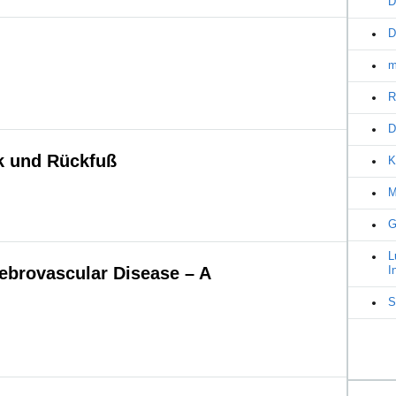
D
D
m
R
D
 und Rückfuß
K
M
G
L
ebrovascular Disease – A
I
S