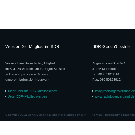
Werden Sie Mitglied im BDR
BDR-Geschäftsstelle
Wir möchten Sie einladen, Mitglied
August-Exter-Straße 4
im BDR zu werden. Überzeugen Sie sich
81245 München
selbst und profitieren Sie von
Tel: 089 89623610
unserem kollegialen Netzwerk!
Fax: 089 89623612
Mehr über die BDR-Mitgliedschaft
info@radiologenverband.de
Jetzt BDR-Mitglied werden
www.radiologenverband.de
Copyright 2012 Berufsverband Deutscher Radiologen e.V.
Kontakt
|
Impressum
|
Datensc