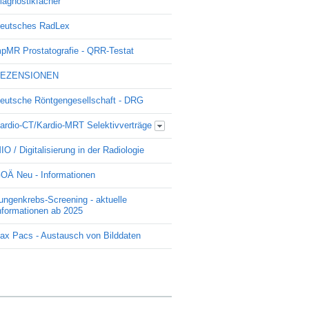
iagnostikfächer
eutsches RadLex
pMR Prostatografie - QRR-Testat
EZENSIONEN
eutsche Röntgengesellschaft - DRG
ardio-CT/Kardio-MRT Selektivverträge
Update Kardio -Selektivvertrag
IO / Digitalisierung in der Radiologie
OÄ Neu - Informationen
ungenkrebs-Screening - aktuelle
nformationen ab 2025
ax Pacs - Austausch von Bilddaten