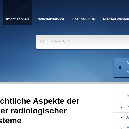
Informationen
Patientenservice
Über den BDR
Mitglied werden
Was suchen Sie?
M
K
M
I
chtliche Aspekte der
I
r radiologischer
A
steme
M