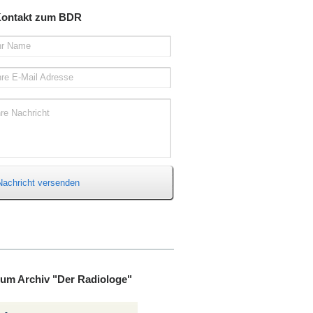
ontakt zum BDR
hr Name
hre E-Mail Adresse
hre Nachricht
Nachricht versenden
um Archiv "Der Radiologe"