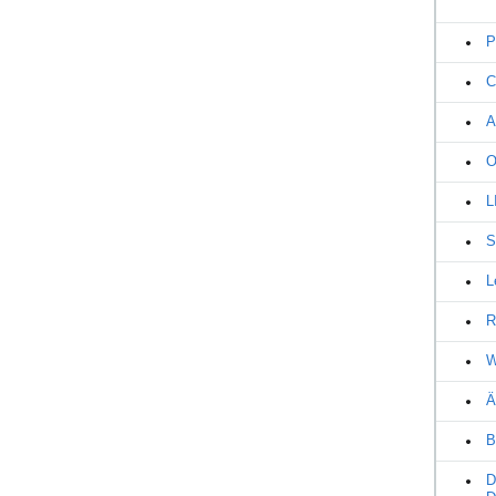
P
C
A
O
L
S
L
R
W
Ä
B
D