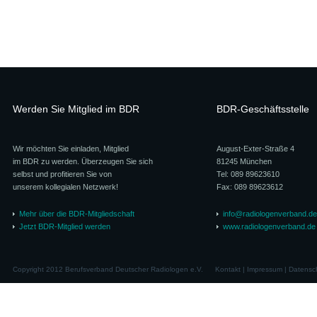
Werden Sie Mitglied im BDR
BDR-Geschäftsstelle
Wir möchten Sie einladen, Mitglied
August-Exter-Straße 4
im BDR zu werden. Überzeugen Sie sich
81245 München
selbst und profitieren Sie von
Tel: 089 89623610
unserem kollegialen Netzwerk!
Fax: 089 89623612
Mehr über die BDR-Mitgliedschaft
info@radiologenverband.de
Jetzt BDR-Mitglied werden
www.radiologenverband.de
Copyright 2012 Berufsverband Deutscher Radiologen e.V.
Kontakt
|
Impressum
|
Datensc