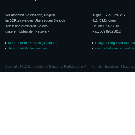
Wir möchten Sie einladen, Mitglied
August-Exter-Straße 4
im BDR zu werden. Überzeugen Sie sich
81245 München
selbst und profitieren Sie von
Tel: 089 89623610
unserem kollegialen Netzwerk!
Fax: 089 89623612
Mehr über die BDR-Mitgliedschaft
info@radiologenverband.de
Jetzt BDR-Mitglied werden
www.radiologenverband.de
Copyright 2012 Berufsverband Deutscher Radiologen e.V.
Kontakt
|
Impressum
|
Datensc