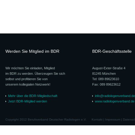
Werden Sie Mitglied im BDR
BDR-Geschäftsstelle
Wir möchten Sie einladen, Mitglied
August-Exter-Straße 4
im BDR zu werden. Überzeugen Sie sich
81245 München
selbst und profitieren Sie von
Tel: 089 89623610
unserem kollegialen Netzwerk!
Fax: 089 89623612
Mehr über die BDR-Mitgliedschaft
info@radiologenverband.de
Jetzt BDR-Mitglied werden
www.radiologenverband.de
Copyright 2012 Berufsverband Deutscher Radiologen e.V.
Kontakt
|
Impressum
|
Datensc