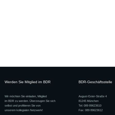
Werden Sie Mitglied im BDR
BDR-Geschäftsstelle
Wir möchten Sie einladen, Mitglied
August-Exter-Straße 4
im BDR zu werden. Überzeugen Sie sich
81245 München
selbst und profitieren Sie von
Tel: 089 89623610
unserem kollegialen Netzwerk!
Fax: 089 89623612