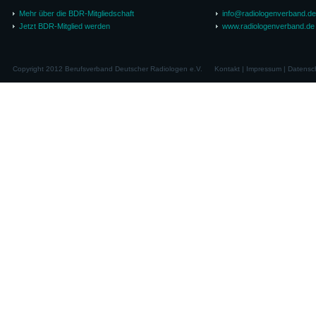
Mehr über die BDR-Mitgliedschaft
info@radiologenverband.de
Jetzt BDR-Mitglied werden
www.radiologenverband.de
Copyright 2012 Berufsverband Deutscher Radiologen e.V.
Kontakt
|
Impressum
|
Datensc