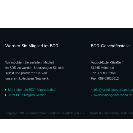
Werden Sie Mitglied im BDR
BDR-Geschäftsstelle
Wir möchten Sie einladen, Mitglied
August-Exter-Straße 4
im BDR zu werden. Überzeugen Sie sich
81245 München
selbst und profitieren Sie von
Tel: 089 89623610
unserem kollegialen Netzwerk!
Fax: 089 89623612
Mehr über die BDR-Mitgliedschaft
info@radiologenverband.de
Jetzt BDR-Mitglied werden
www.radiologenverband.de
Copyright 2012 Berufsverband Deutscher Radiologen e.V.
Kontakt
|
Impressum
|
Datensc