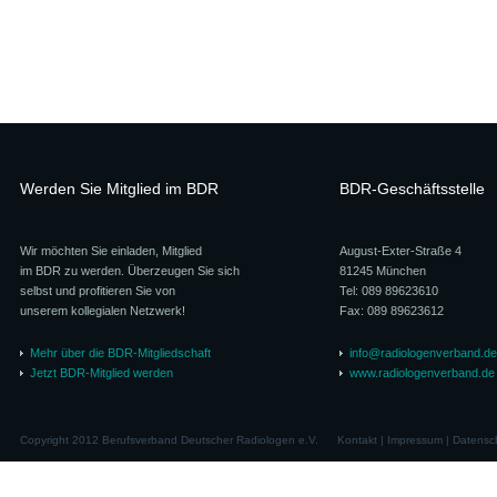
Werden Sie Mitglied im BDR
BDR-Geschäftsstelle
Wir möchten Sie einladen, Mitglied
August-Exter-Straße 4
im BDR zu werden. Überzeugen Sie sich
81245 München
selbst und profitieren Sie von
Tel: 089 89623610
unserem kollegialen Netzwerk!
Fax: 089 89623612
Mehr über die BDR-Mitgliedschaft
info@radiologenverband.de
Jetzt BDR-Mitglied werden
www.radiologenverband.de
Copyright 2012 Berufsverband Deutscher Radiologen e.V.
Kontakt
|
Impressum
|
Datensc