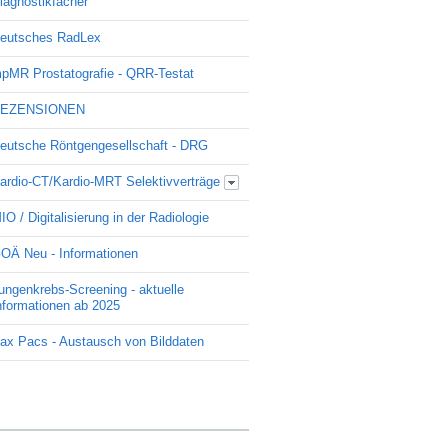
iagnostikfächer
eutsches RadLex
pMR Prostatografie - QRR-Testat
EZENSIONEN
eutsche Röntgengesellschaft - DRG
ardio-CT/Kardio-MRT Selektivverträge
Update Kardio -Selektivvertrag
IO / Digitalisierung in der Radiologie
OÄ Neu - Informationen
ungenkrebs-Screening - aktuelle
nformationen ab 2025
ax Pacs - Austausch von Bilddaten