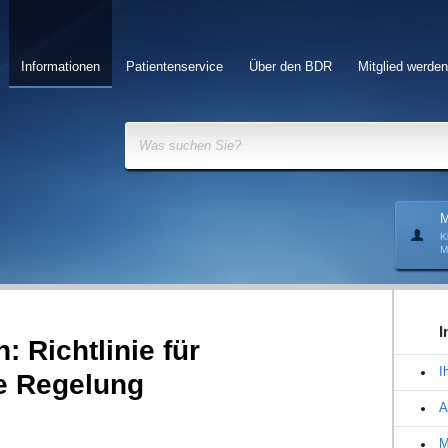
Informationen
Patientenservice
Über den BDR
Mitglied werden
Was suchen Sie?
M
K
M
I
: Richtlinie für
I
e Regelung
A
M