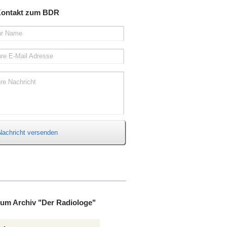
ontakt zum BDR
hr Name
hre E-Mail Adresse
hre Nachricht
Nachricht versenden
um Archiv "Der Radiologe"