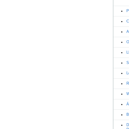
P
C
A
O
L
S
L
R
W
Ä
B
D