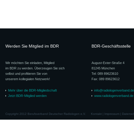
Werden Sie Mitglied im BDR
BDR-Geschäftsstelle
Wir möchten Sie einladen, Mitglied
August-Exter-Straße 4
im BDR zu werden. Überzeugen Sie sich
81245 München
selbst und profitieren Sie von
Tel: 089 89623610
unserem kollegialen Netzwerk!
Fax: 089 89623612
Mehr über die BDR-Mitgliedschaft
info@radiologenverband.de
Jetzt BDR-Mitglied werden
www.radiologenverband.de
Copyright 2012 Berufsverband Deutscher Radiologen e.V.
Kontakt
|
Impressum
|
Datensc