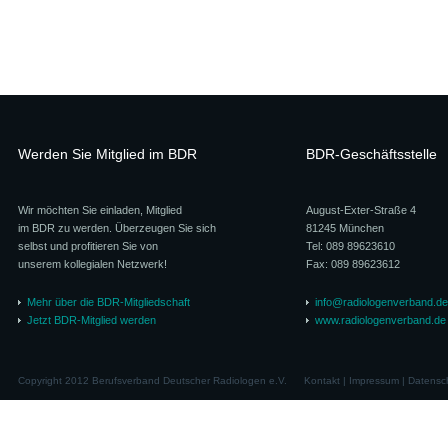
Werden Sie Mitglied im BDR
BDR-Geschäftsstelle
Wir möchten Sie einladen, Mitglied
August-Exter-Straße 4
im BDR zu werden. Überzeugen Sie sich
81245 München
selbst und profitieren Sie von
Tel: 089 89623610
unserem kollegialen Netzwerk!
Fax: 089 89623612
Mehr über die BDR-Mitgliedschaft
info@radiologenverband.de
Jetzt BDR-Mitglied werden
www.radiologenverband.de
Copyright 2012 Berufsverband Deutscher Radiologen e.V.
Kontakt
|
Impressum
|
Datensc