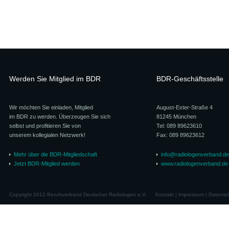
Werden Sie Mitglied im BDR
BDR-Geschäftsstelle
Wir möchten Sie einladen, Mitglied
August-Exter-Straße 4
im BDR zu werden. Überzeugen Sie sich
81245 München
selbst und profitieren Sie von
Tel: 089 89623610
unserem kollegialen Netzwerk!
Fax: 089 89623612
Mehr über die BDR-Mitgliedschaft
info@radiologenverband.de
Jetzt BDR-Mitglied werden
www.radiologenverband.de
Copyright 2012 Berufsverband Deutscher Radiologen e.V.
Kontakt
|
Impressum
|
Datensc