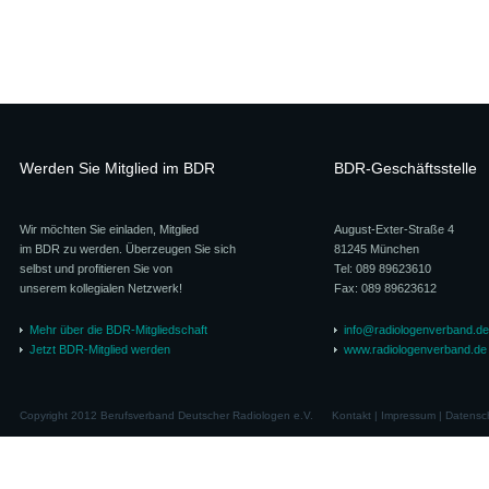
Werden Sie Mitglied im BDR
BDR-Geschäftsstelle
Wir möchten Sie einladen, Mitglied
August-Exter-Straße 4
im BDR zu werden. Überzeugen Sie sich
81245 München
selbst und profitieren Sie von
Tel: 089 89623610
unserem kollegialen Netzwerk!
Fax: 089 89623612
Mehr über die BDR-Mitgliedschaft
info@radiologenverband.de
Jetzt BDR-Mitglied werden
www.radiologenverband.de
Copyright 2012 Berufsverband Deutscher Radiologen e.V.
Kontakt
|
Impressum
|
Datensc