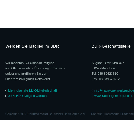
Werden Sie Mitglied im BDR
BDR-Geschäftsstelle
Wir möchten Sie einladen, Mitglied
August-Exter-Straße 4
im BDR zu werden. Überzeugen Sie sich
81245 München
selbst und profitieren Sie von
Tel: 089 89623610
unserem kollegialen Netzwerk!
Fax: 089 89623612
Mehr über die BDR-Mitgliedschaft
info@radiologenverband.de
Jetzt BDR-Mitglied werden
www.radiologenverband.de
Copyright 2012 Berufsverband Deutscher Radiologen e.V.
Kontakt
|
Impressum
|
Datensc