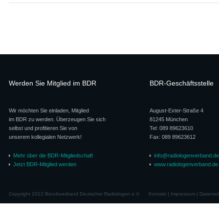
Werden Sie Mitglied im BDR
BDR-Geschäftsstelle
Wir möchten Sie einladen, Mitglied
August-Exter-Straße 4
im BDR zu werden. Überzeugen Sie sich
81245 München
selbst und profitieren Sie von
Tel: 089 89623610
unserem kollegialen Netzwerk!
Fax: 089 89623612
Mehr über die BDR-Mitgliedschaft
info@radiologenverband.de
Jetzt BDR-Mitglied werden
www.radiologenverband.de
Copyright 2012 Berufsverband Deutscher Radiologen e.V.
Kontakt
|
Impressum
|
Datensc