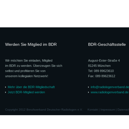
Werden Sie Mitglied im BDR
BDR-Geschäftsstelle
Wir möchten Sie einladen, Mitglied
August-Exter-Straße 4
im BDR zu werden. Überzeugen Sie sich
81245 München
selbst und profitieren Sie von
Tel: 089 89623610
unserem kollegialen Netzwerk!
Fax: 089 89623612
Mehr über die BDR-Mitgliedschaft
info@radiologenverband.de
Jetzt BDR-Mitglied werden
www.radiologenverband.de
Copyright 2012 Berufsverband Deutscher Radiologen e.V.
Kontakt
|
Impressum
|
Datensc